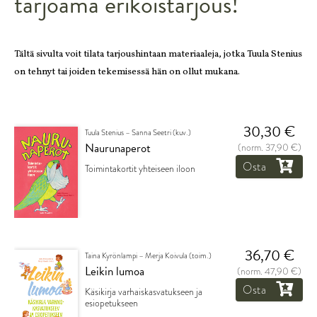
tarjoama erikoistarjous!
Tältä sivulta voit tilata tarjoushintaan materiaaleja, jotka Tuula Stenius
on tehnyt tai joiden tekemisessä hän on ollut mukana.
30,30 €
Tuula Stenius – Sanna Seetri (kuv.)
Naurunaperot
(norm. 37,90 €)
Osta
Toimintakortit yhteiseen iloon
36,70 €
Taina Kyrönlampi – Merja Koivula (toim.)
Leikin lumoa
(norm. 47,90 €)
Osta
Käsikirja varhaiskasvatukseen ja
esiopetukseen