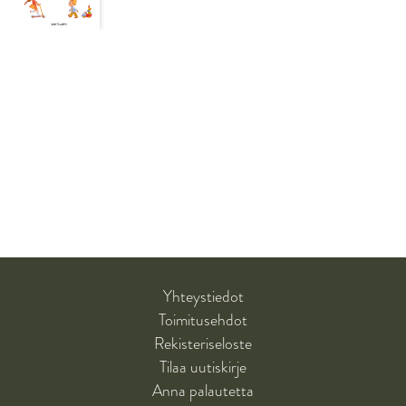
Yhteystiedot
Toimitusehdot
Rekisteriseloste
Tilaa uutiskirje
Anna palautetta