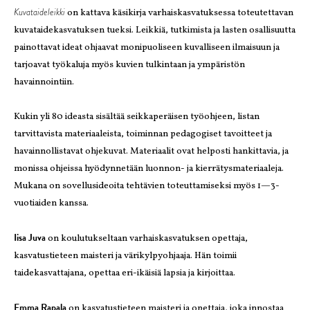
Kuvataideleikki
on kattava käsikirja varhaiskasvatuksessa toteutettavan
kuvataidekasvatuksen tueksi. Leikkiä, tutkimista ja lasten osallisuutta
painottavat ideat ohjaavat monipuoliseen kuvalliseen ilmaisuun ja
tarjoavat työkaluja myös kuvien tulkintaan ja ympäristön
havainnointiin.
Kukin yli 80 ideasta sisältää seikkaperäisen työohjeen, listan
tarvittavista materiaaleista, toiminnan pedagogiset tavoitteet ja
havainnollistavat ohjekuvat. Materiaalit ovat helposti hankittavia, ja
monissa ohjeissa hyödynnetään luonnon- ja kierrätysmateriaaleja.
Mukana on sovellusideoita tehtävien toteuttamiseksi myös 1—3-
vuotiaiden kanssa.
Iisa Juva
on koulutukseltaan varhaiskasvatuksen opettaja,
kasvatustieteen maisteri ja värikylpyohjaaja. Hän toimii
taidekasvattajana, opettaa eri-ikäisiä lapsia ja kirjoittaa.
Emma Rapala
on kasvatustieteen maisteri ja opettaja, joka innostaa