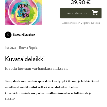
39,90 €
Lisää ostoskoriin
Ostoskorissasi on
0
kpl tätä tuotetta
K
Katso näytesivut
Iisa Juva
Emma Rapala
–
Kuvataideleikki
Ideoita luovaan varhaiskasvatukseen
Savipalasta muovautuu spiraalille kiertynyt käärme, ja leikkieläimet
muuttuvat mielikuvituksellisiksi veistoksiksi. Lasten
kuvataidetoiminta on parhaimmillaan innostavaa tutkimista ja
leikkiä!