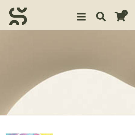
0
Siirry ostoskoriin
KUSTANTAMO
KIRJAILIJAMME
TUOTTEET
MEDIALLE
YHTEYSTIEDOT
FACEBOOK
INSTAGRAM