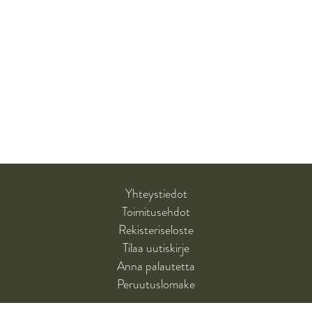
Yhteystiedot
Toimitusehdot
Rekisteriseloste
Tilaa uutiskirje
Anna palautetta
Peruutuslomake