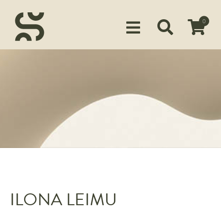
0
Siirry ostoskoriin
KUSTANTAMO
KIRJAILIJAMME
TUOTTEET
MEDIALLE
YHTEYSTIEDOT
FACEBOOK
ILONA LEIMU
INSTAGRAM