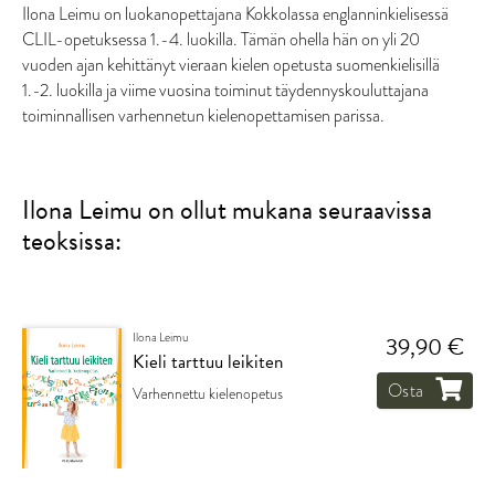
Ilona Leimu on luokanopettajana Kokkolassa englanninkielisessä
CLIL-opetuksessa 1.-4. luokilla. Tämän ohella hän on yli 20
vuoden ajan kehittänyt vieraan kielen opetusta suomenkielisillä
1.-2. luokilla ja viime vuosina toiminut täydennyskouluttajana
toiminnallisen varhennetun kielenopettamisen parissa.
Ilona Leimu on ollut mukana seuraavissa
teoksissa:
Ilona Leimu
39,90 €
Kieli tarttuu leikiten
Osta
Varhennettu kielenopetus