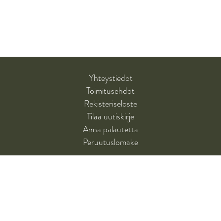
Yhteystiedot
Toimitusehdot
Rekisteriseloste
Tilaa uutiskirje
Anna palautetta
Peruutuslomake
SANTALAHTI-KUSTANNUS
Santalahti-kustannus on tietokirjoihin, erityisesti opetus- ja kasvatusalan
ammattikirjallisuuteen, erikoistunut kustantamo.