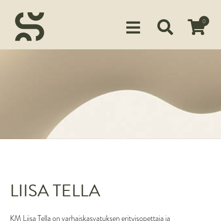
0
Siirry ostoskoriin
KUSTANTAMO
KIRJAILIJAMME
TUOTTEET
MEDIALLE
YHTEYSTIEDOT
LIISA TELLA
FACEBOOK
INSTAGRAM
KM Liisa Tella on varhaiskasvatuksen erityisopettaja ja