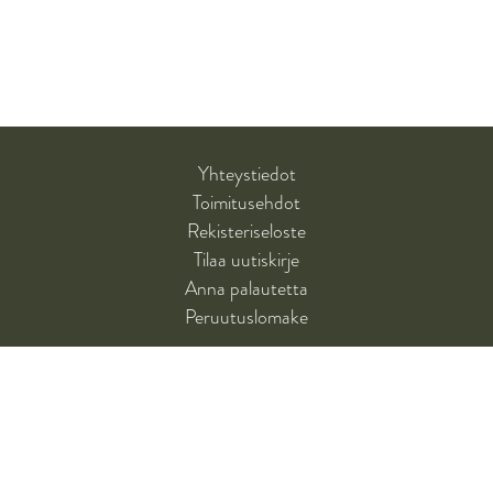
Yhteystiedot
Toimitusehdot
Rekisteriseloste
Tilaa uutiskirje
Anna palautetta
Peruutuslomake
SANTALAHTI-KUSTANNUS
Santalahti-kustannus on tietokirjoihin, erityisesti opetus- ja kasvatusalan
ammattikirjallisuuteen, erikoistunut kustantamo.