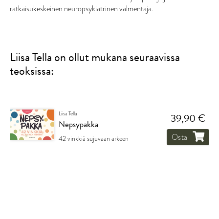
ratkaisukeskeinen neuropsykiatrinen valmentaja.
Liisa Tella on ollut mukana seuraavissa
teoksissa:
Liisa Tella
39,90 €
Nepsypakka
Osta
42 vinkkiä sujuvaan arkeen