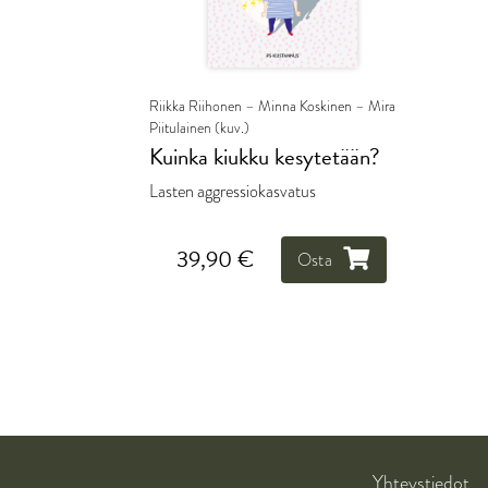
Riikka Riihonen – Minna Koskinen – Mira
Piitulainen (kuv.)
Kuinka kiukku kesytetään?
Lasten aggressiokasvatus
39,90 €
Osta
Yhteystiedot