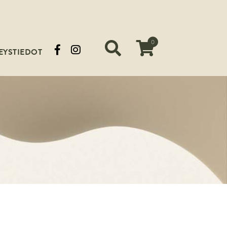
0
EYSTIEDOT
Siirry ostoskoriin