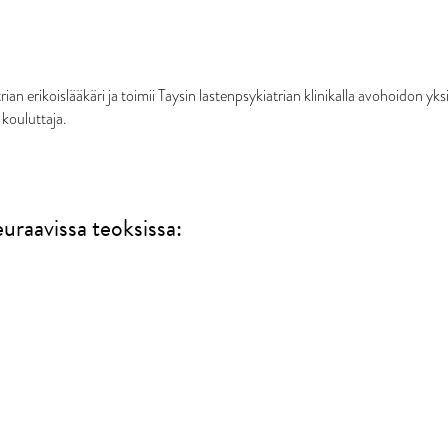
n erikoislääkäri ja toimii Taysin lastenpsykiatrian klinikalla avohoidon yksi
 kouluttaja.
raavissa teoksissa: