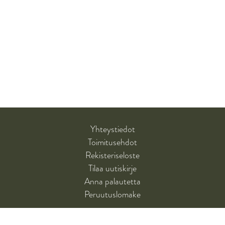
Yhteystiedot
Toimitusehdot
Rekisteriseloste
Tilaa uutiskirje
Anna palautetta
Peruutuslomake