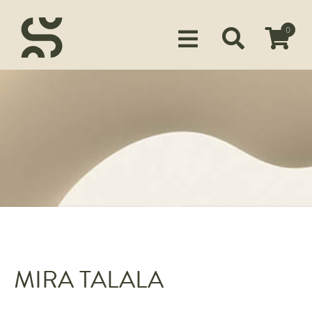
0
Siirry ostoskoriin
KUSTANTAMO
KIRJAILIJAMME
TUOTTEET
MEDIALLE
YHTEYSTIEDOT
FACEBOOK
MIRA TALALA
INSTAGRAM