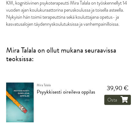
KM, kognitiivinen psykoterapeutti Mira Talala on työskennellyt 14
vuoden ajan koulukuraattorina peruskoulussa ja toisella asteella.
Nykyisin hän toimii terapeuttina sekä kouluttajana opetus- ja
kasvatusalojen täydennyskoulutuksissa ja vanhempainilloissa.
Mira Talala on ollut mukana seuraavissa
teoksissa:
Mira Talala
39,90 €
Psyykkisesti oireileva oppilas
Osta