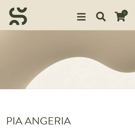
0
Siirry ostoskoriin
KUSTANTAMO
KIRJAILIJAMME
TUOTTEET
MEDIALLE
YHTEYSTIEDOT
FACEBOOK
PIA ANGERIA
INSTAGRAM