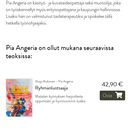
Pia Angeria on käsityö- ja kuvataideopettaja sekä muotoilija, joka
on työskennellyt myös erityisopettajana ja kaupungin hallinnossa.
Lisäksi hän on valmistunut taideterapeutiksi ja opiskelee tällä
hetkellä työnohjaajaksi.
Pia Angeria on ollut mukana seuraavissa
teoksissa:
Maiju Multanen – Pia Angeria
42,90 €
Ryhmänluotsaaja
Osta
Matalan kynnyksen harjoitteita
oppimisen ja hyvinvoinnin tueksi