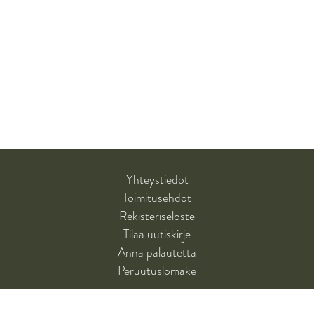
Yhteystiedot
Toimitusehdot
Rekisteriseloste
Tilaa uutiskirje
Anna palautetta
Peruutuslomake