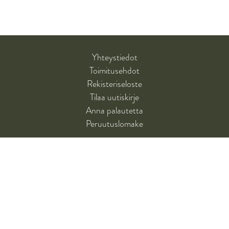
Yhteystiedot
Toimitusehdot
Rekisteriseloste
Tilaa uutiskirje
Anna palautetta
Peruutuslomake
SANTALAHTI-KUSTANNUS
Santalahti-kustannus on tietokirjoihin, erityisesti opetus- ja kasvatusalan
ammattikirjallisuuteen, erikoistunut kustantamo.
Santalahti-kustannus, PL 303, 40101 Jyväskylä. www.santalahtikustannus.fi
asiakaspalvelu@santalahtikustannus.fi • 014 337 0070