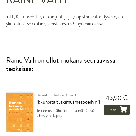
YTT, KL, dosentti, yksikön johtaja ja yliopistonlehtori Jyväskylän
yliopistolla Kokkolan yliopistokeskus Chydeniuksessa.
Raine Valli on ollut mukana seuraavissa
teoksissa:
Hannu L. T. Heikkinen (toim.)
45,90 €
Ikkunoita tutkimusmetodeihin 1
Osta
Teoreettisia lähtökohtia ja määrällisiä
lähestymistapoja