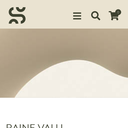
0
Siirry ostoskoriin
KUSTANTAMO
KIRJAILIJAMME
TUOTTEET
MEDIALLE
YHTEYSTIEDOT
FACEBOOK
INSTAGRAM
RAINE VALLI