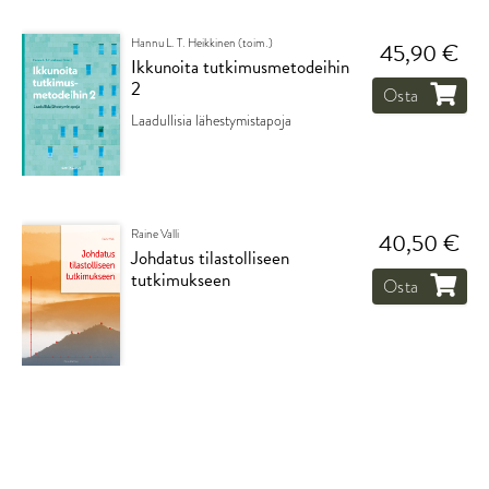
Hannu L. T. Heikkinen (toim.)
45,90 €
Ikkunoita tutkimusmetodeihin
2
Osta
Laadullisia lähestymistapoja
Raine Valli
40,50 €
Johdatus tilastolliseen
tutkimukseen
Osta