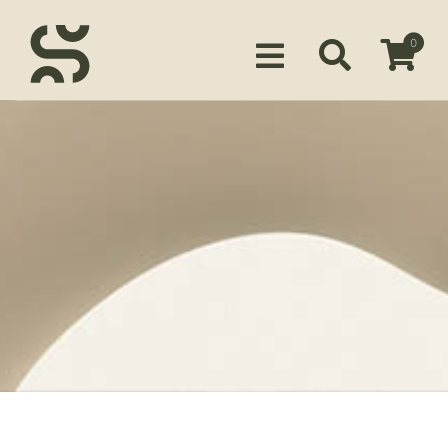
0
Siirry ostoskoriin
KUSTANTAMO
KIRJAILIJAMME
TUOTTEET
MEDIALLE
YHTEYSTIEDOT
FACEBOOK
INSTAGRAM