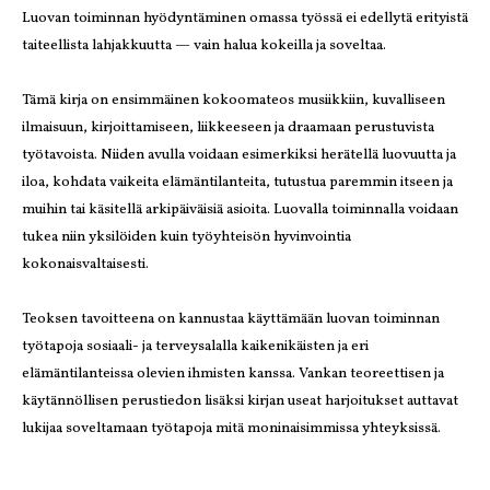
Luovan toiminnan hyödyntäminen omassa työssä ei edellytä erityistä
taiteellista lahjakkuutta — vain halua kokeilla ja soveltaa.
Tämä kirja on ensimmäinen kokoomateos musiikkiin, kuvalliseen
ilmaisuun, kirjoittamiseen, liikkeeseen ja draamaan perustuvista
työtavoista. Niiden avulla voidaan esimerkiksi herätellä luovuutta ja
iloa, kohdata vaikeita elämäntilanteita, tutustua paremmin itseen ja
muihin tai käsitellä arkipäiväisiä asioita. Luovalla toiminnalla voidaan
tukea niin yksilöiden kuin työyhteisön hyvinvointia
kokonaisvaltaisesti.
Teoksen tavoitteena on kannustaa käyttämään luovan toiminnan
työtapoja sosiaali- ja terveysalalla kaikenikäisten ja eri
elämäntilanteissa olevien ihmisten kanssa. Vankan teoreettisen ja
käytännöllisen perustiedon lisäksi kirjan useat harjoitukset auttavat
lukijaa soveltamaan työtapoja mitä moninaisimmissa yhteyksissä.