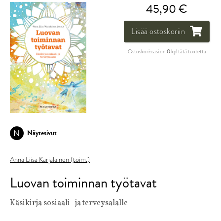
45,90 €
Lisää ostoskoriin
Ostoskorissasi on
0
kpl tätä tuotetta
N
Näytesivut
Anna Liisa Karjalainen (toim.)
Luovan toiminnan työtavat
Käsikirja sosiaali- ja terveysalalle