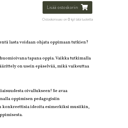
Lisää ostoskoriin
Ostoskorissasi on
0
kpl tätä tuotetta
ientä lasta voidaan ohjata oppimaan tutkien?
 huomioivana tapana oppia. Vaikka tutkimalla
rittely on usein epäselvää, mikä vaikeuttaa
iaisuudesta oivallukseen! Se avaa
imalla oppimisen pedagogisiin
 konkreettisia ideoita esimerkiksi musiikin,
ppimisesta.