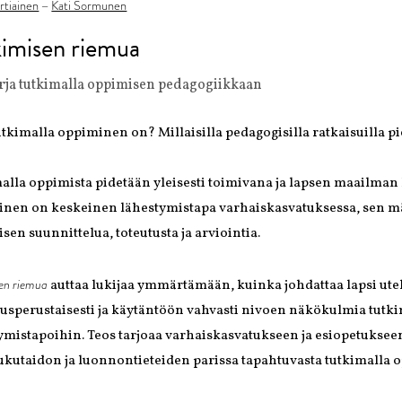
rtiainen
Kati Sormunen
–
kimisen riemua
rja tutkimalla oppimisen pedagogiikkaan
utkimalla oppiminen on? Millaisilla pedagogisilla ratkaisuilla p
alla oppimista pidetään yleisesti toimivana ja lapsen maailman
nen on keskeinen lähestymistapa varhaiskasvatuksessa, sen mää
sen suunnittelua, toteutusta ja arviointia.
sen riemua
auttaa lukijaa ymmärtämään, kuinka johdattaa lapsi utel
usperustaisesti ja käytäntöön vahvasti nivoen näkökulmia tutk
ymistapoihin. Teos tarjoaa varhaiskasvatukseen ja esiopetukseen
kutaidon ja luonnontieteiden parissa tapahtuvasta tutkimalla o