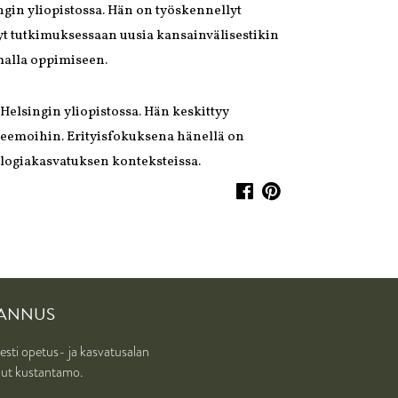
gin yliopistossa. Hän on työskennellyt
nyt tutkimuksessaan uusia kansainvälisestikin
malla oppimiseen.
elsingin yliopistossa. Hän keskittyy
 teemoihin. Erityisfokuksena hänellä on
ologiakasvatuksen konteksteissa.
TANNUS
sesti opetus- ja kasvatusalan
unut kustantamo.