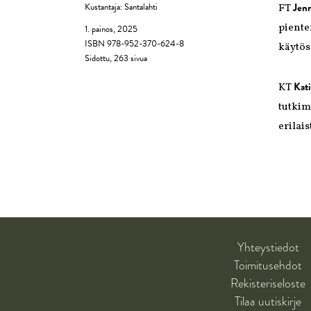
Jenn
Kustantaja: Santalahti
FT
piente
1. painos, 2025
ISBN 978-952-370-624-8
käytös
Sidottu, 263 sivua
Kat
KT
tutkim
erilai
Yhteystiedot
Toimitusehdot
Rekisteriseloste
Tilaa uutiskirje