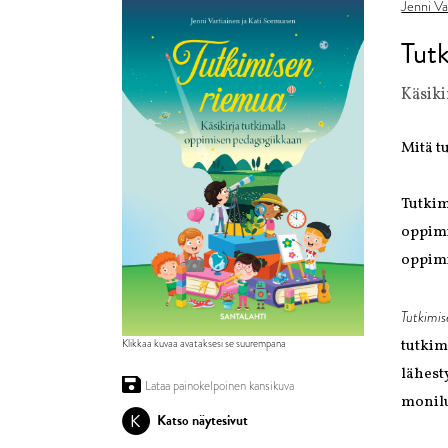
Jenni Va
Tut
Käsiki
Mitä t
Tutkim
oppimi
oppimi
Tutkimi
Klikkaa kuvaa avataksesi se suurempana
tutkim
lähest
Lataa painokelpoinen kansikuva
monilu
K
Katso näytesivut