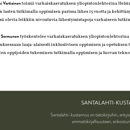
i Vartiainen
toimii varhaiskasvatuksen yliopistonlehtorina Helsin
n lasten tutkimalla oppimisen parissa lähes 15 vuotta ja kehittä
sä olevia leikkiin nivoutuvia lähestymistapoja varhaiseen tutki
i Sormunen
työskentelee varhaiskasvatuksen yliopistonlehtorina H
uksessaan laaja-alaisesti inklusiivisen oppimisen ja opetuksen
sten oppijoiden tukeminen tutkimalla oppimisen ja luovan tekn
SANTALAHTI-KUS
Santalahti-kustannus on tietokirjoihin, erityi
ammattikirjallisuuteen, erikoist