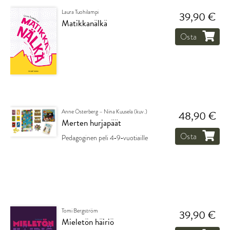
Laura Tuohilampi
39,90 €
Matikkanälkä
Osta
Anne Österberg – Nina Kuusela (kuv.)
48,90 €
Merten hurjapäät
Osta
Pedagoginen peli 4‑9‑vuotiaille
Tomi Bergström
39,90 €
Mieletön häiriö