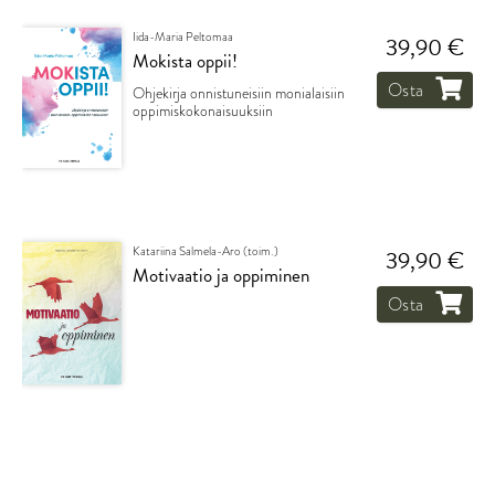
Iida-Maria Peltomaa
39,90 €
Mokista oppii!
Osta
Ohjekirja onnistuneisiin monialaisiin
oppimiskokonaisuuksiin
Katariina Salmela-Aro (toim.)
39,90 €
Motivaatio ja oppiminen
Osta
Anne Birgitta Pessi – Frank Martela – Miia
46,50 €
Paakkanen (toim.)