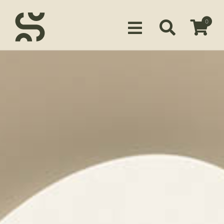
0
Siirry ostoskoriin
KUSTANTAMO
KIRJAILIJAMME
TUOTTEET
MEDIALLE
YHTEYSTIEDOT
FACEBOOK
INSTAGRAM