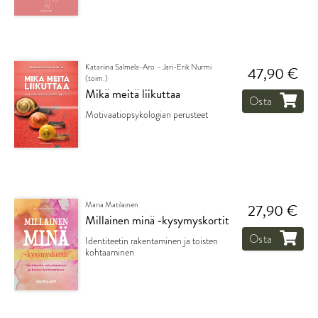
Katariina Salmela-Aro – Jari-Erik Nurmi
47,90 €
(toim.)
Mikä meitä liikuttaa
Osta
Motivaatiopsykologian perusteet
Maria Matilainen
27,90 €
Millainen minä ‑kysymyskortit
Osta
Identiteetin rakentaminen ja toisten
kohtaaminen