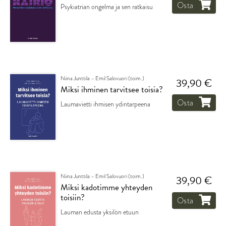
Osta
Psykiatrian ongelma ja sen ratkaisu
Niina Junttila – Emil Salovuori (toim.)
39,90 €
Miksi ihminen tarvitsee toisia?
Osta
Laumavietti ihmisen ydintarpeena
Niina Junttila – Emil Salovuori (toim.)
39,90 €
Miksi kadotimme yhteyden
toisiin?
Osta
Lauman edusta yksilön etuun