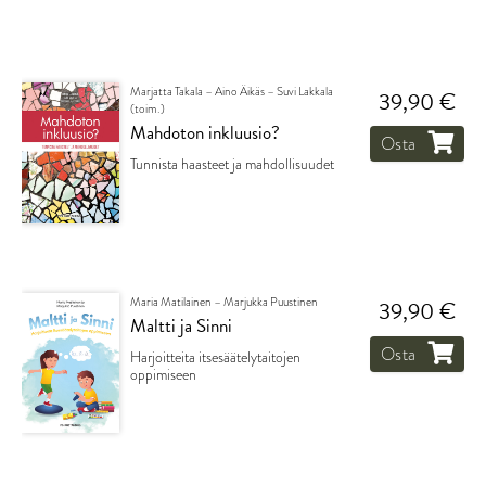
Marjatta Takala – Aino Äikäs – Suvi Lakkala
39,90 €
(toim.)
Mahdoton inkluusio?
Osta
Tunnista haasteet ja mahdollisuudet
Maria Matilainen – Marjukka Puustinen
39,90 €
Maltti ja Sinni
Osta
Harjoitteita itsesäätelytaitojen
oppimiseen